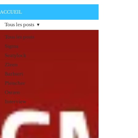
ACCUEIL
Tous les posts
Tous les posts
Sigma
Seatylock
Zleen
Barbieri
Pletscher
Osram
Interview