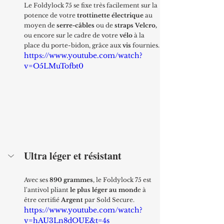
Le Foldylock 75 se fixe très facilement sur la 
potence de votre 
trottinette électrique
 au 
moyen de 
serre-câbles 
ou de 
straps Velcro, 
ou encore sur le cadre de votre 
vélo
 à la 
place du porte-bidon, grâce aux 
vis
 fournies.
https://www.youtube.com/watch?
v=O5LMuTofbt0
Ultra léger et résistant
Avec ses 
890 grammes
, le Foldylock 75 est 
l'antivol pliant 
le plus léger au mond
e à 
être certifié 
Argent
 par Sold Secure.
https://www.youtube.com/watch?
v=hAU3Ln8dOUE&t=4s