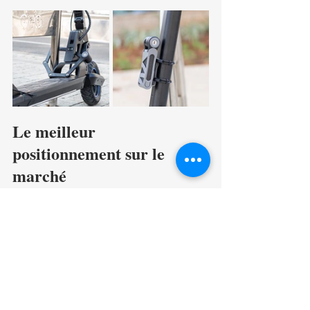
Le meilleur 
positionnement sur le 
marché
Le Foldylock 75 offre un 
excellent 
rapport/qualité prix
 par rapport aux 
équivalents du marché, comme en témoigne 
cette vidéo comparative avec le modèle 
Bordo 6000
 de chez 
ABUS
.
https://www.youtube.com/watch?
v=aP4CSNM4MOA&t=268s